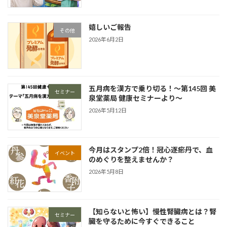
嬉しいご報告
その他
2026年6月2日
五月病を漢方で乗り切る！〜第145回 美
セミナー
泉堂薬局 健康セミナーより〜
2026年5月12日
今月はスタンプ2倍！冠心逐瘀丹で、血
イベント
のめぐりを整えませんか？
2026年5月8日
【知らないと怖い】慢性腎臓病とは？腎
セミナー
臓を守るために今すぐできること