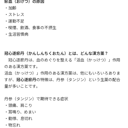
瘀血（おけつ）の原因
・加齢
・ストレス
・運動不足
・喫煙、飲酒、食事の不摂生
・生活習慣病
冠心逐瘀丹（かんしんちくおたん）とは、どんな漢方薬？
冠心逐瘀丹は、血のめぐりを整える「活血（かっけつ）」作用
のある漢方薬です。
活血（かっけつ）」作用のある漢方薬は、他にもいろいろありま
すが、
冠心逐瘀丹
の特徴は、丹参（タンジン）という生薬の配合
量が多いことです。
丹参（タンジン）で期待できる症状
・頭痛、肩こり
・耳鳴り、めまい
・動悸、息切れ
・物忘れ