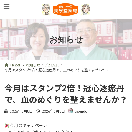
コ
ナ
ン
ビ
テ
ゲ
ン
ー
ツ
シ
へ
ョ
お知らせ
ス
ン
キ
に
ッ
移
プ
動
HOME
お知らせ
イベント
今月はスタンプ2倍！冠心逐瘀丹で、血のめぐりを整えませんか？
今月はスタンプ2倍！冠心逐瘀丹
で、血のめぐりを整えませんか？
最
2026年5月8日
2026年5月8日
bisendo
終
更
今月のキャンペーン
新
日