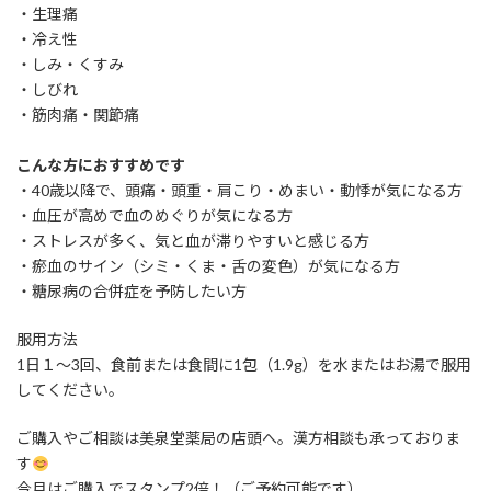
・生理痛
・冷え性
・しみ・くすみ
・しびれ
・筋肉痛・関節痛
こんな方におすすめです
・40歳以降で、頭痛・頭重・肩こり・めまい・動悸が気になる方
・血圧が高めで血のめぐりが気になる方
・ストレスが多く、気と血が滞りやすいと感じる方
・瘀血のサイン（シミ・くま・舌の変色）が気になる方
・糖尿病の合併症を予防したい方
服用方法
1日１〜3回、食前または食間に1包（1.9g）を水またはお湯で服用
してください。
ご購入やご相談は美泉堂薬局の店頭へ。漢方相談も承っておりま
す
今月はご購入でスタンプ2倍！（ご予約可能です）