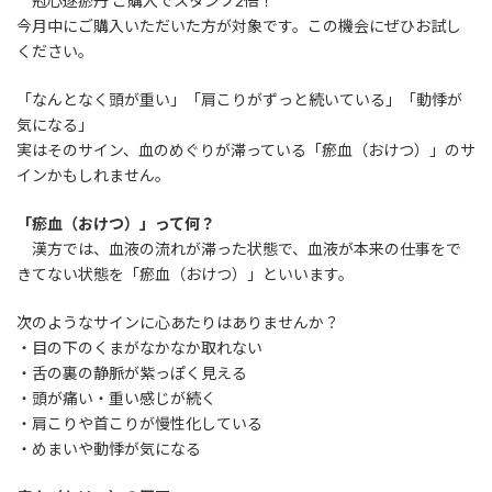
冠心逐瘀丹 ご購入でスタンプ2倍！
時
今月中にご購入いただいた方が対象です。この機会にぜひお試し
:
ください。
「なんとなく頭が重い」「肩こりがずっと続いている」「動悸が
気になる」
実はそのサイン、血のめぐりが滞っている「瘀血（おけつ）」のサ
インかもしれません。
「瘀血（おけつ）」って何？
漢方では、血液の流れが滞った状態で、血液が本来の仕事をで
きてない状態を「瘀血（おけつ）」といいます。
次のようなサインに心あたりはありませんか？
・目の下のくまがなかなか取れない
・舌の裏の静脈が紫っぽく見える
・頭が痛い・重い感じが続く
・肩こりや首こりが慢性化している
・めまいや動悸が気になる