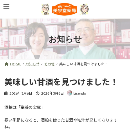
コ
ナ
ン
ビ
テ
ゲ
ン
ー
ツ
シ
へ
ョ
お知らせ
ス
ン
キ
に
ッ
移
プ
動
HOME
お知らせ
その他
美味しい甘酒を見つけました！
美味しい甘酒を見つけました！
最
2026年3月6日
2026年3月6日
bisendo
終
更
酒粕は「栄養の宝庫」
新
日
時
寒い季節になると、酒粕を使った甘酒や粕汁が恋しくなります
:
ね。