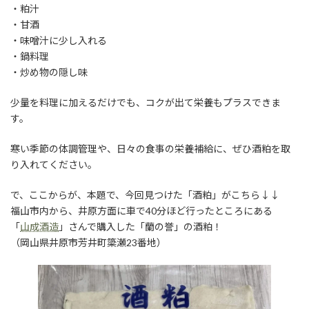
・粕汁
・甘酒
・味噌汁に少し入れる
・鍋料理
・炒め物の隠し味
少量を料理に加えるだけでも、コクが出て栄養もプラスできま
す。
寒い季節の体調管理や、日々の食事の栄養補給に、ぜひ酒粕を取
り入れてください。
で、ここからが、本題で、今回見つけた「酒粕」がこちら↓↓
福山市内から、井原方面に車で40分ほど行ったところにある
「
山成酒造
」さんで購入した「蘭の誉」の酒粕！
（岡山県井原市芳井町簗瀬23番地）