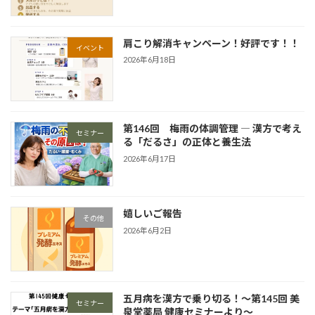
肩こり解消キャンペーン！好評です！！
イベント
2026年6月18日
第146回 梅雨の体調管理 ― 漢方で考え
セミナー
る「だるさ」の正体と養生法
2026年6月17日
嬉しいご報告
その他
2026年6月2日
五月病を漢方で乗り切る！〜第145回 美
セミナー
泉堂薬局 健康セミナーより〜