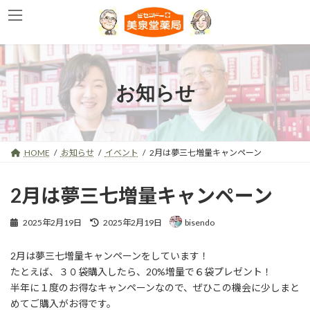
コ
ナ
ン
ビ
テ
ゲ
ン
ー
ツ
シ
へ
ョ
お知らせ
ス
ン
キ
に
ッ
移
プ
動
HOME
お知らせ
イベント
2月は夢三七増量キャンペーン
2月は夢三七増量キャンペーン
最
2025年2月19日
2025年2月19日
bisendo
終
更
2月は夢三七増量キャンペーンをしています！
新
日
たとえば、３０袋購入したら、20%増量で６袋プレゼント！
時
半年に１度のお得なキャンペーンなので、ぜひこの機会に少しまと
:
めてご購入がお得です。