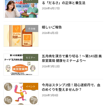
る「だるさ」の正体と養生法
2026年6月17日
嬉しいご報告
その他
2026年6月2日
五月病を漢方で乗り切る！〜第145回 美
セミナー
泉堂薬局 健康セミナーより〜
2026年5月12日
今月はスタンプ2倍！冠心逐瘀丹で、血
イベント
のめぐりを整えませんか？
2026年5月8日